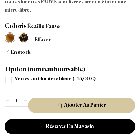
toutes lunettes FAUVE sont livrées avec un étui et une
micro-fibre.
Coloris
Effacer
En stock
Option (non remboursable)
Verres anti-lumière bleue
(+
55,00
€
)
Ajouter Au Panier
Réserver En Magasin