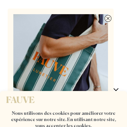
Des lunettes françaises à 155€, pensées par deux
opticiennes passionnées
AIDE
POUR ELLE
UN TOTE BAG OFFERT DÈS
L'ACHAT D'UNE MONTURE
POUR LUI