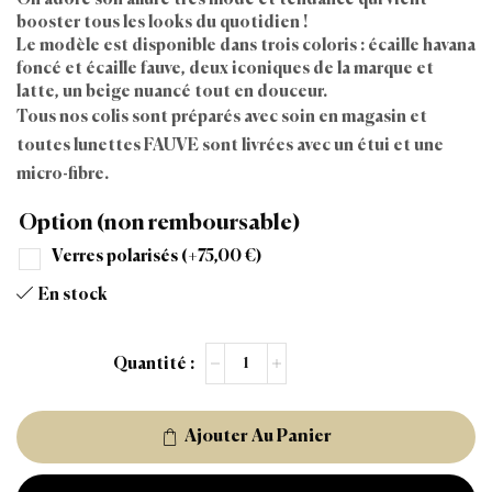
booster tous les looks du quotidien !
Le modèle est disponible dans trois coloris : écaille havana
foncé et écaille fauve, deux iconiques de la marque et
latte, un beige nuancé tout en douceur.
Tous nos colis sont préparés avec soin en magasin et
toutes lunettes FAUVE sont livrées avec un étui et une
micro-fibre.
Option (non remboursable)
Verres polarisés
(+
75,00
€
)
En stock
Ajouter Au Panier