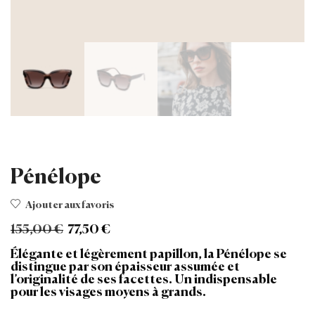
Pénélope
Ajouter aux favoris
155,00
€
77,50
€
Élégante et légèrement papillon, la Pénélope se
distingue par son épaisseur assumée et
l’originalité de ses facettes. Un indispensable
pour les visages moyens à grands.