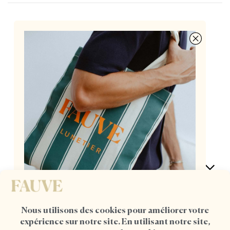
Des lunettes françaises à 155€, pensées par deux
opticiennes passionnées
AIDE
POUR ELLE
UN TOTE BAG OFFERT DÈS
L'ACHAT D'UNE MONTURE
POUR LUI