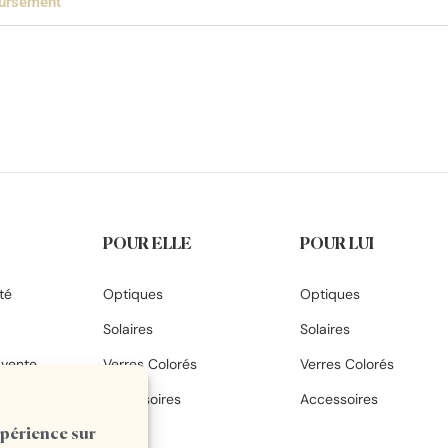
ursement
POUR ELLE
POUR LUI
té
Optiques
Optiques
Solaires
Solaires
 vente
Verres Colorés
Verres Colorés
Accessoires
Accessoires