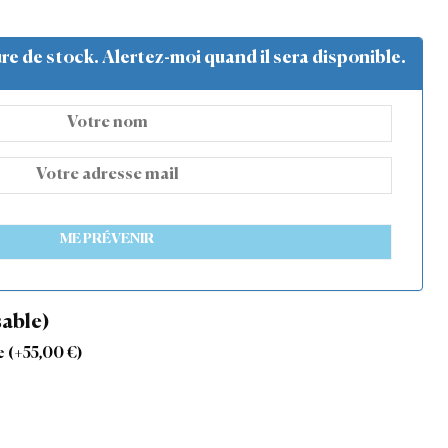
ure de stock. Alertez-moi quand il sera disponible.
ME PRÉVENIR
able)
ue
(+
55,00
€
)