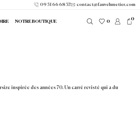
09 51 66 68 37
contact@fauvelunetier.com
0
OIRE
NOTRE BOUTIQUE
0
size inspirée des années 70. Un carré revisté qui a du