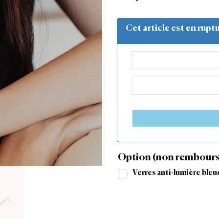
Cet article est en rupt
Option (non rembours
Verres anti-lumière ble