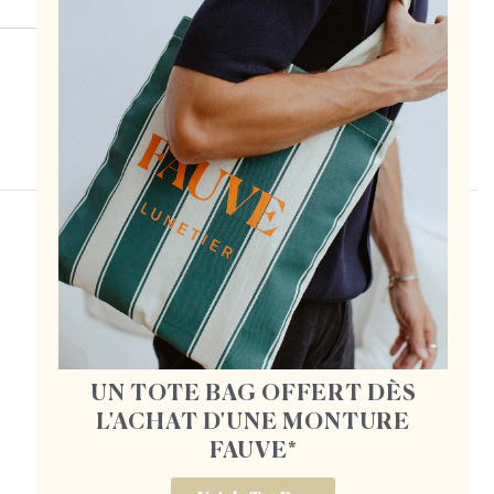
HORAIRES
Lundi-Vendredi : 11h-13h30 / 14h30-19h
Samedi : 11h-19h30
UN TOTE BAG OFFERT DÈS
Dimanche : 11h-19h
L'ACHAT D'UNE MONTURE
43 rue de Poitou, 75003 Paris
FAUVE*