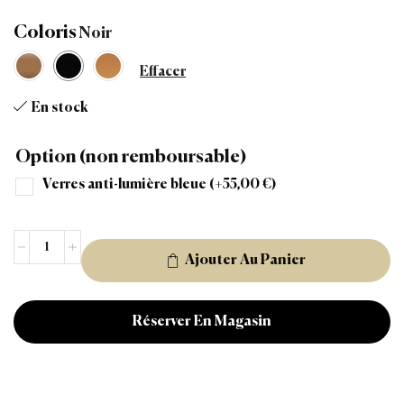
Coloris
Effacer
En stock
Option (non remboursable)
Verres anti-lumière bleue
(+
55,00
€
)
Ajouter Au Panier
Réserver En Magasin